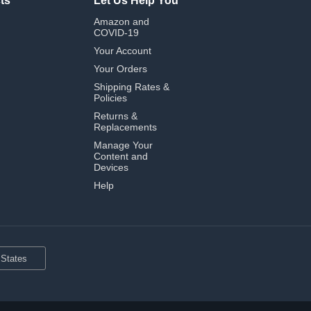
ts
Let Us Help You
Amazon and
COVID-19
Your Account
Your Orders
Shipping Rates &
Policies
Returns &
Replacements
Manage Your
Content and
Devices
Help
 States