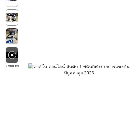
2 VIDEOS