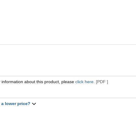
 information about this product, please
click here.
[PDF ]
t a lower price?