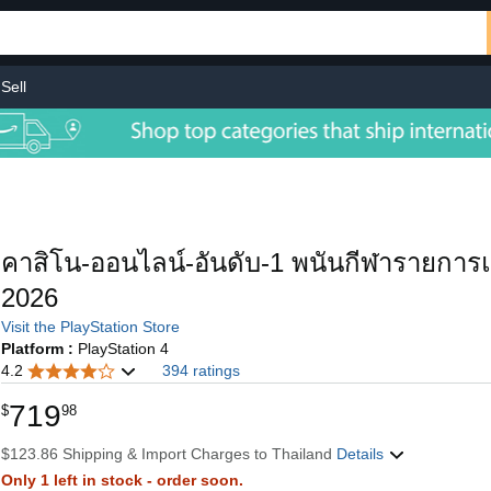
Sell
คาสิโน-ออนไลน์-อันดับ-1 พนันกีฬารายการแข
2026
Visit the PlayStation Store
Platform :
PlayStation 4
4.2
394 ratings
719
$
98
$123.86 Shipping & Import Charges to Thailand
Details
Only 1 left in stock - order soon.