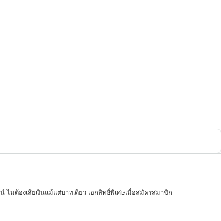
ไม่ต้องเสียเงินแม้แต่บาทเดียว เอกสิทธิ์พิเศษเมื่อสมัครสมาชิก