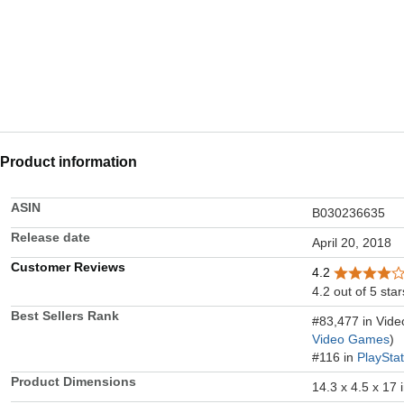
Product information
ASIN
B030236635
Release date
April 20, 2018
Customer Reviews
4.2
4.2 out of 5 star
Best Sellers Rank
#83,477 in Vid
Video Games
)
#116 in
PlaySta
Product Dimensions
14.3 x 4.5 x 17