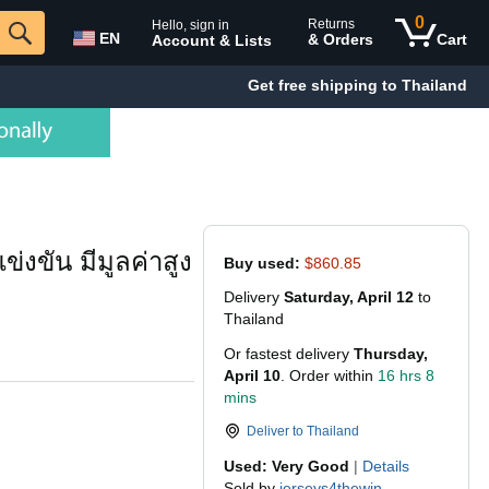
0
Returns
Hello, sign in
EN
& Orders
Cart
Account & Lists
Get free shipping to Thailand
่งขัน มีมูลค่าสูง
Buy used:
$860.85
Delivery
Saturday, April 12
to
Thailand
Or fastest delivery
Thursday,
April 10
. Order within
16 hrs 8
mins
Deliver to
Thailand
Used: Very Good
|
Details
Sold by
jerseys4thewin