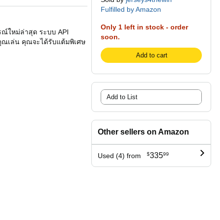
Fulfilled by Amazon
Only 1 left in stock - order
ารณ์ใหม่ล่าสุด ระบบ API
soon.
อคุณเล่น คุณจะได้รับแต้มพิเศษ
Add to cart
Add to List
Other sellers on Amazon
$
335
99
Used (4) from