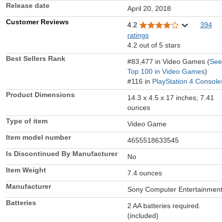
Release date
April 20, 2018
Customer Reviews
4.2
394
ratings
4.2 out of 5 stars
Best Sellers Rank
#83,477 in Video Games (
See
Top 100 in Video Games
)
#116 in
PlayStation 4 Console
Product Dimensions
14.3 x 4.5 x 17 inches; 7.41
ounces
Type of item
Video Game
Item model number
4655518633545
Is Discontinued By Manufacturer
No
Item Weight
7.4 ounces
Manufacturer
Sony Computer Entertainmen
Batteries
2 AA batteries required.
(included)