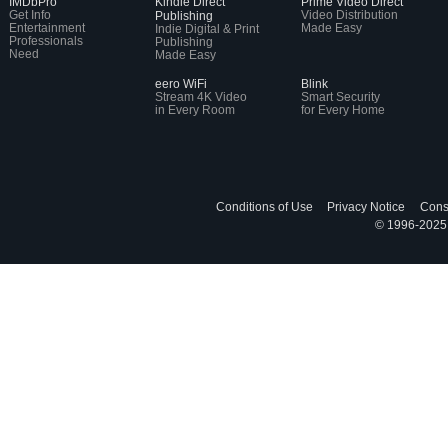
IMDbPro
Kindle Direct
Prime Video Direct
Get Info
Video Distribution
Publishing
Entertainment
Made Easy
Indie Digital & Print
Professionals
Publishing
Need
Made Easy
eero WiFi
Blink
Stream 4K Video
Smart Security
in Every Room
for Every Home
Conditions of Use
Privacy Notice
Cons
© 1996-2025, 