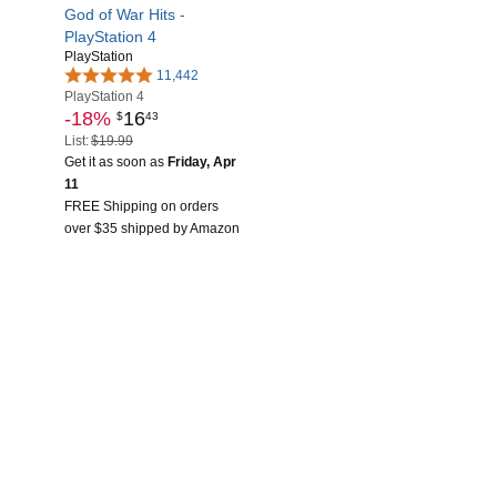
God of War Hits -
PlayStation 4
PlayStation
11,442
PlayStation 4
-18%
16
$
43
List:
$19.99
Get it as soon as
Friday, Apr
11
FREE Shipping on orders
over $35 shipped by Amazon