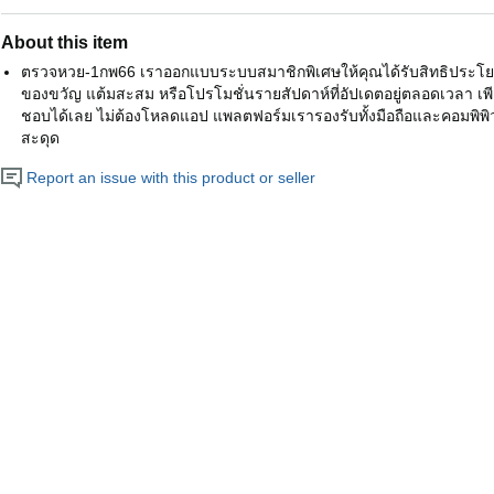
About this item
ตรวจหวย-1กพ66 เราออกแบบระบบสมาชิกพิเศษให้คุณได้รับสิทธิประโยชน์อ
ของขวัญ แต้มสะสม หรือโปรโมชั่นรายสัปดาห์ที่อัปเดตอยู่ตลอดเวลา เพียง
ชอบได้เลย ไม่ต้องโหลดแอป แพลตฟอร์มเรารองรับทั้งมือถือและคอมพิพิว
สะดุด
Report an issue with this product or seller