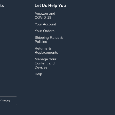
ts
Let Us Help You
Amazon and
COVID-19
Your Account
Your Orders
Shipping Rates &
Policies
Returns &
Replacements
Manage Your
Content and
Devices
Help
 States