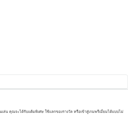
เล่น คุณจะได้รับแต้มพิเศษ ใช้แลกของรางวัล หรือเข้าสู่เกมพรีเมี่ยมได้แบบไม่