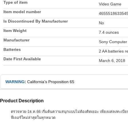
Type of item
Video Game
Item model number
465551863354
Is Discontinued By Manufacturer
No
Item Weight
7.4 ounces
Manufacturer
Sony Computer 
Batteries
2 AA batteries r
Date First Available
March 6, 2018
WARNING
:
California’s Proposition 65
Product Description
ตรวจหวย-1ธ.ค.66 เริ่มต้นความสนุกแบบไม่ต้องคิดเยอะ เพียงแค่ลงทะเบียน
ฟีเจอร์ใหม่ล่าสุดในทุกหมวด