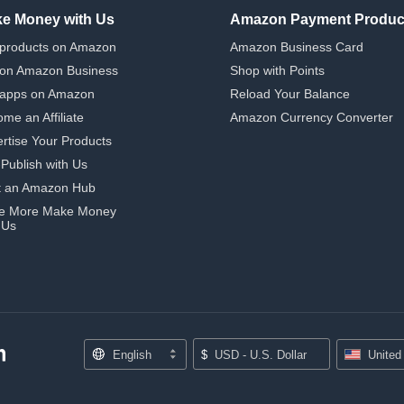
e Money with Us
Amazon Payment Produc
 products on Amazon
Amazon Business Card
 on Amazon Business
Shop with Points
 apps on Amazon
Reload Your Balance
me an Affiliate
Amazon Currency Converter
rtise Your Products
-Publish with Us
t an Amazon Hub
e More Make Money
 Us
English
$
USD - U.S. Dollar
United