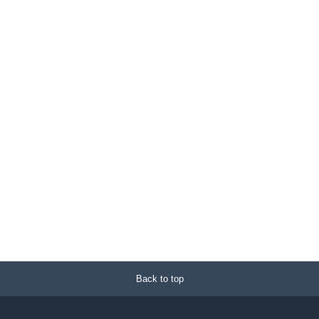
Back to top