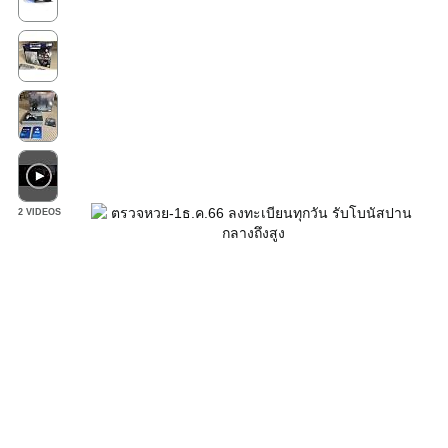
2 VIDEOS