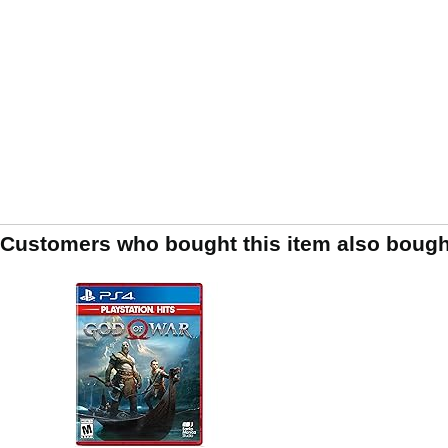
Customers who bought this item also bough