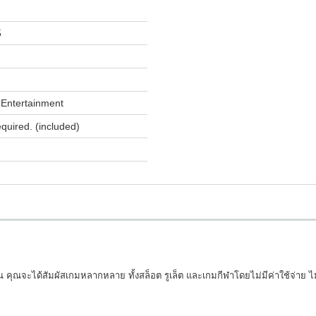
5
Entertainment
equired. (included)
 คุณจะได้สัมผัสเกมหลากหลาย ทั้งสล็อต รูเล็ต และเกมกีฬาโดยไม่มีค่าใช้จ่าย ไ