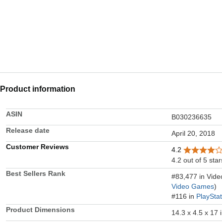
Product information
ASIN
B030236635
Release date
April 20, 2018
Customer Reviews
4.2
4.2 out of 5 star
Best Sellers Rank
#83,477 in Vid
Video Games
)
#116 in
PlaySta
Product Dimensions
14.3 x 4.5 x 17