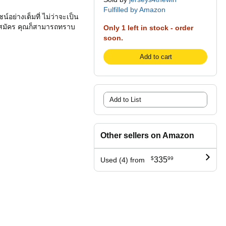
Fulfilled by Amazon
ย่างเต็มที่ ไม่ว่าจะเป็น
ด้สมัคร คุณก็สามารถทราบ
Only 1 left in stock - order
soon.
Add to cart
Add to List
Other sellers on Amazon
$
335
99
Used (4) from