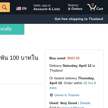
0
Returns
Hello, sign in
EN
& Orders
Cart
Account & Lists
Get free shipping to Thailand
มพัน 100 บาทใน
Buy used:
$860.85
Delivery
Saturday, April 12
to
Thailand
Or fastest delivery
Thursday,
April 10
. Order within
16 hrs 8
mins
Deliver to
Thailand
Used: Very Good
|
Details
Sold by
jerseys4thewin