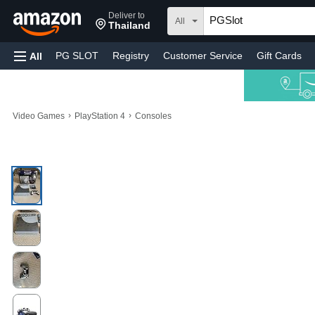
Deliver to
All
Thailand
PG SLOT
Registry
Customer Service
Gift Cards
All
›
›
Video Games
PlayStation 4
Consoles