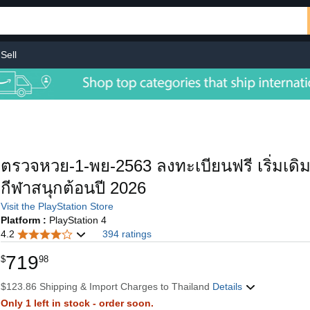
Sell
ตรวจหวย-1-พย-2563 ลงทะเบียนฟรี เริ่มเดิ
กีฬาสนุกต้อนปี 2026
Visit the PlayStation Store
Platform :
PlayStation 4
4.2
394 ratings
719
$
98
$123.86 Shipping & Import Charges to Thailand
Details
Only 1 left in stock - order soon.