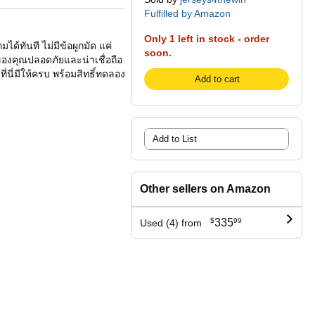
Fulfilled by Amazon
Only 1 left in stock - order
้ทันที ไม่มีข้อผูกมัด แค่
soon.
นของคุณปลอดภัยและน่าเชื่อถือ
นี่มีให้ครบ พร้อมสิทธิ์ทดลอง
Add to cart
Add to List
Other sellers on Amazon
$
335
99
Used (4) from