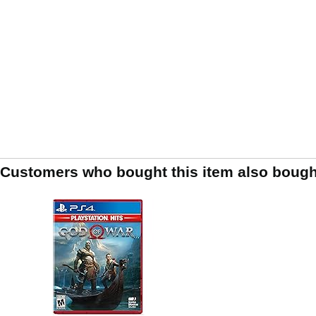
Customers who bought this item also bough