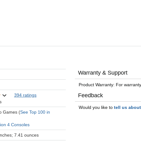
Warranty & Support
Product Warranty: For warranty
Feedback
394 ratings
s
Would you like to
tell us abou
eo Games (
See Top 100 in
tion 4 Consoles
 inches; 7.41 ounces