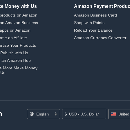
e Money with Us
Amazon Payment Produc
 products on Amazon
Amazon Business Card
 on Amazon Business
Shop with Points
 apps on Amazon
Reload Your Balance
me an Affiliate
Amazon Currency Converter
rtise Your Products
-Publish with Us
t an Amazon Hub
e More Make Money
 Us
English
$
USD - U.S. Dollar
United