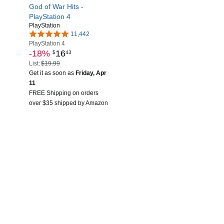
God of War Hits -
PlayStation 4
PlayStation
11,442
PlayStation 4
-18%
16
$
43
List:
$19.99
Get it as soon as
Friday, Apr
11
FREE Shipping on orders
over $35 shipped by Amazon