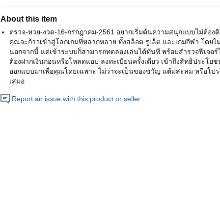
About this item
ตรวจ-หวย-งวด-16-กรกฎาคม-2561 อยากเริ่มต้นความสนุกแบบไม่ต้องคิ
คุณจะก้าวเข้าสู่โลกเกมที่หลากหลาย ทั้งสล็อต รูเล็ต และเกมกีฬา โดยไม่
นอกจากนี้ แค่เข้าระบบก็สามารถทดลองเล่นได้ทันที พร้อมสำรวจฟีเจอร์
ต้องฝากเงินก่อนหรือโหลดแอป ลงทะเบียนครั้งเดียว เข้าถึงสิทธิประโยชน
ออกแบบมาเพื่อคุณโดยเฉพาะ ไม่ว่าจะเป็นของขวัญ แต้มสะสม หรือโปรโม
เสมอ
Report an issue with this product or seller