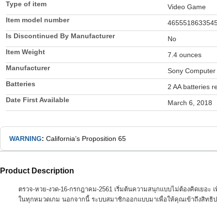
Type of item
Video Game
Item model number
465551863354
Is Discontinued By Manufacturer
No
Item Weight
7.4 ounces
Manufacturer
Sony Computer 
Batteries
2 AA batteries r
Date First Available
March 6, 2018
WARNING
:
California’s Proposition 65
Product Description
ตรวจ-หวย-งวด-16-กรกฎาคม-2561 เริ่มต้นความสนุกแบบไม่ต้องคิดเยอะ เพีย
ในทุกหมวดเกม นอกจากนี้ ระบบสมาชิกออกแบบมาเพื่อให้คุณเข้าถึงสิทธิปร