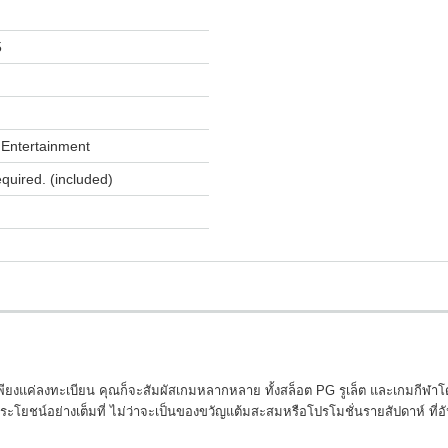
5
Entertainment
equired. (included)
งแค่ลงทะเบียน คุณก็จะสัมผัสเกมหลากหลาย ทั้งสล็อต PG รูเล็ต และเกมกีฬาโดยไม
ะโยชน์อย่างเต็มที่ ไม่ว่าจะเป็นของขวัญแต้มสะสมหรือโปรโมชั่นรายสัปดาห์ ที่อ