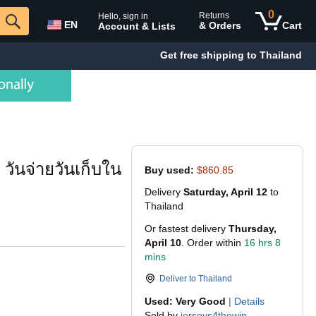
0
Returns
Hello, sign in
EN
& Orders
Cart
Account & Lists
Get free shipping to Thailand
ันจ่ายวันเก็บใน
Buy used:
$860.85
Delivery
Saturday, April 12
to
Thailand
Or fastest delivery
Thursday,
April 10
. Order within
16 hrs 8
mins
Deliver to
Thailand
Used: Very Good
|
Details
Sold by
jerseys4thewin