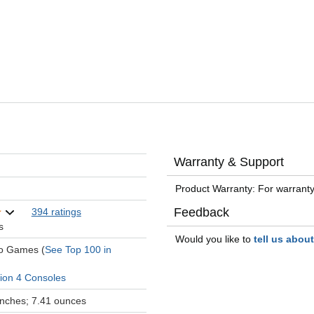
Warranty & Support
Product Warranty: For warranty
Feedback
394 ratings
s
Would you like to
tell us abou
eo Games (
See Top 100 in
tion 4 Consoles
 inches; 7.41 ounces