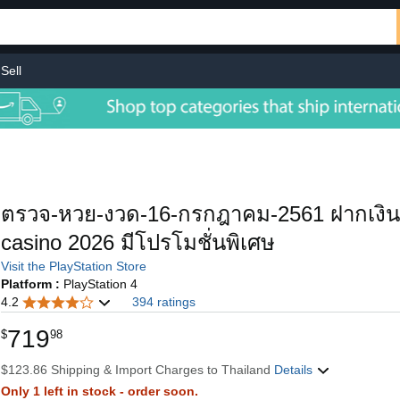
Sell
ตรวจ-หวย-งวด-16-กรกฎาคม-2561 ฝากเงิน ว
casino 2026 มีโปรโมชั่นพิเศษ
Visit the PlayStation Store
Platform :
PlayStation 4
4.2
394 ratings
719
$
98
$123.86 Shipping & Import Charges to Thailand
Details
Only 1 left in stock - order soon.