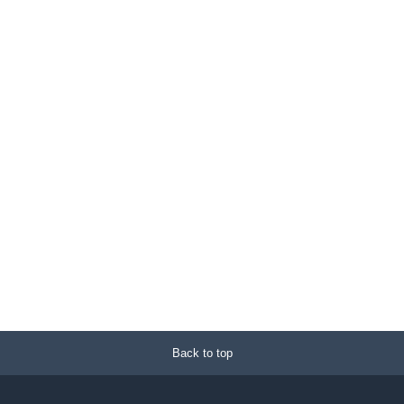
Back to top