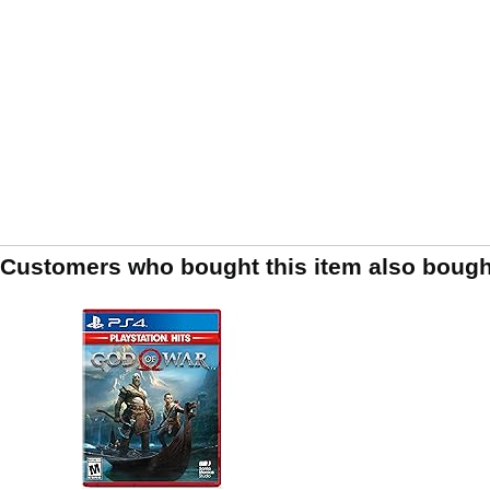
Customers who bought this item also bough