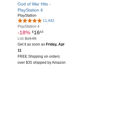
God of War Hits -
PlayStation 4
PlayStation
11,442
PlayStation 4
-18%
16
$
43
List:
$19.99
Get it as soon as
Friday, Apr
11
FREE Shipping on orders
over $35 shipped by Amazon