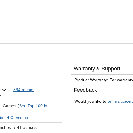
Warranty & Support
Product Warranty: For warranty
Feedback
394 ratings
s
Would you like to
tell us abou
eo Games (
See Top 100 in
tion 4 Consoles
 inches; 7.41 ounces