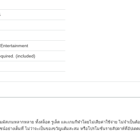
5
Entertainment
equired. (included)
ผัสเกมหลากหลาย ทั้งสล็อต รูเล็ต และเกมกีฬาโดยไม่เสียค่าใช้จ่าย ไม่จำเป็นต้
อย่างเต็มที่ ไม่ว่าจะเป็นของขวัญแต้มสะสม หรือโปรโมชั่นรายสัปดาห์ที่อัปเดตเส