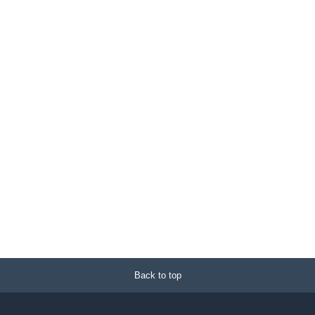
Back to top