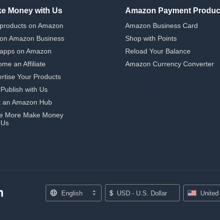
e Money with Us
Amazon Payment Produc
 products on Amazon
Amazon Business Card
 on Amazon Business
Shop with Points
 apps on Amazon
Reload Your Balance
me an Affiliate
Amazon Currency Converter
rtise Your Products
-Publish with Us
t an Amazon Hub
e More Make Money
 Us
English
$
USD - U.S. Dollar
United