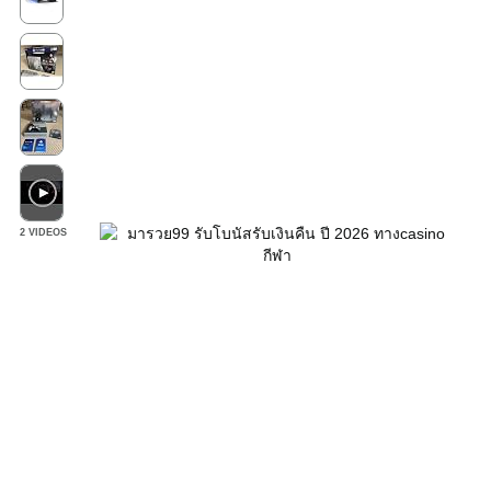
2 VIDEOS