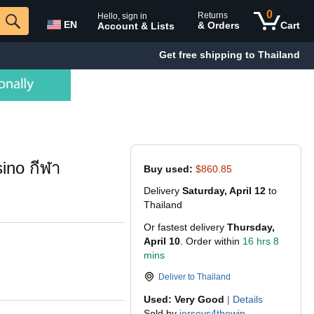
0
Returns
Hello, sign in
EN
& Orders
Cart
Account & Lists
Get free shipping to Thailand
ino กีฬา
Buy used:
$860.85
Delivery
Saturday, April 12
to
Thailand
Or fastest delivery
Thursday,
April 10
. Order within
16 hrs 8
mins
Deliver to
Thailand
Used: Very Good
|
Details
Sold by
jerseys4thewin