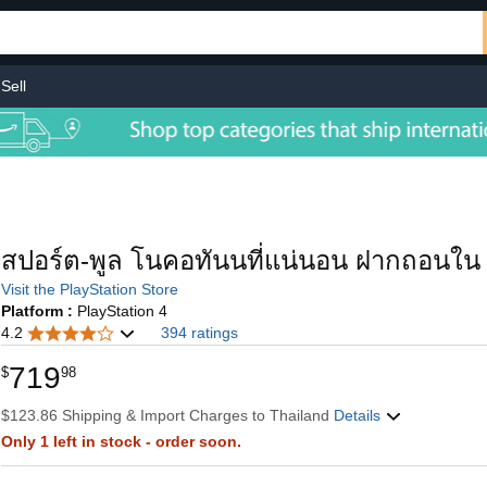
Sell
สปอร์ต-พูล โนคอทันนที่แน่นอน ฝากถอนใน 
Visit the PlayStation Store
Platform :
PlayStation 4
4.2
394 ratings
719
$
98
$123.86 Shipping & Import Charges to Thailand
Details
Only 1 left in stock - order soon.