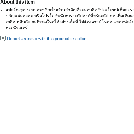
About this item
สปอร์ต-พูล ระบบสมาชิกเป็นส่วนสำคัญที่จะมอบสิทธิประโยชน์เต็มอรรถ
ขวัญแต้มสะสม หรือโปรโมชั่นพิเศษรายสัปดาห์ที่พร้อมอัปเดต เพื่อเติมค
เพลิดเพลินกับเกมที่หลงใหลได้อย่างเต็มที่ ไม่ต้องดาวน์โหลด แพลตฟอร์ม
คอมพิวเตอร์
Report an issue with this product or seller