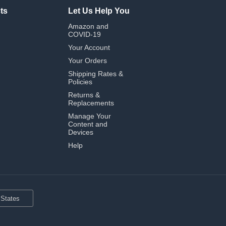
ts
Let Us Help You
Amazon and
COVID-19
Your Account
Your Orders
Shipping Rates &
Policies
Returns &
Replacements
Manage Your
Content and
Devices
Help
 States