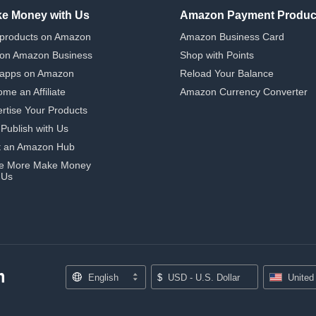
e Money with Us
Amazon Payment Produc
 products on Amazon
Amazon Business Card
 on Amazon Business
Shop with Points
 apps on Amazon
Reload Your Balance
me an Affiliate
Amazon Currency Converter
rtise Your Products
-Publish with Us
t an Amazon Hub
e More Make Money
 Us
English
$
USD - U.S. Dollar
United