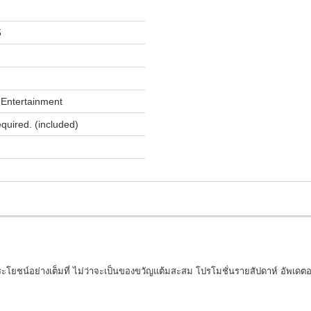
5
Entertainment
equired. (included)
ะโยชน์อย่างเต็มที่ ไม่ว่าจะเป็นของขวัญแต้มสะสม โปรโมชั่นรายสัปดาห์ อัพเด