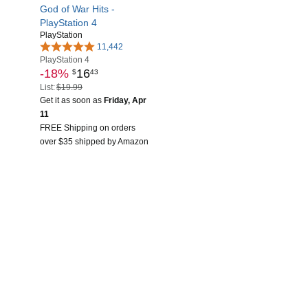
God of War Hits -
PlayStation 4
PlayStation
11,442
PlayStation 4
-18%
16
$
43
List:
$19.99
Get it as soon as
Friday, Apr
11
FREE Shipping on orders
over $35 shipped by Amazon