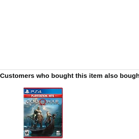
Customers who bought this item also bough