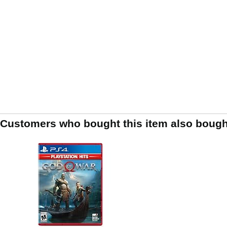
Customers who bought this item also bough