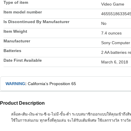
Type of item
Video Game
Item model number
465551863354
Is Discontinued By Manufacturer
No
Item Weight
7.4 ounces
Manufacturer
Sony Computer 
Batteries
2 AA batteries r
Date First Available
March 6, 2018
WARNING
:
California’s Proposition 65
Product Description
สล็อต-เติม-เงิน-ผ่าน-ซิ-ม-ไม่มี-ขั้น-ต่ำ ระบบสมาชิกออกแบบให้คุณเข้าถึ
ใช้ในการเล่นเกม ทุกครั้งที่คุณเล่น จะได้รับแต้มพิเศษ ใช้แลกรางวัล รางวัลส