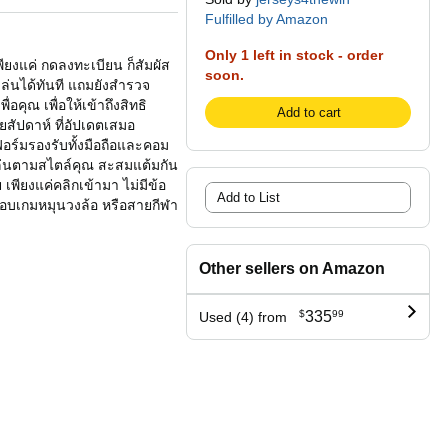
Fulfilled by Amazon
Only 1 left in stock - order
เพียงแค่ กดลงทะเบียน ก็สัมผัส
soon.
เล่นได้ทันที แถมยังสำรวจ
คุณ เพื่อให้เข้าถึงสิทธิ
Add to cart
สัปดาห์ ที่อัปเดตเสมอ
อร์มรองรับทั้งมือถือและคอม
เล่นตามสไตล์คุณ สะสมแต้มกัน
เพียงแค่คลิกเข้ามา ไม่มีข้อ
Add to List
จะชอบเกมหมุนวงล้อ หรือสายกีฬา
Other sellers on Amazon
$
335
99
Used (4) from