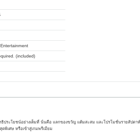
5
Entertainment
equired. (included)
งสิทธิประโยชน์อย่างเต็มที่ นั่นคือ แลกของขวัญ แต้มสะสม และโปรโมชั่นรายสัปดา
ุดพิเศษ หรือเข้าสู่เกมพรีเมียม