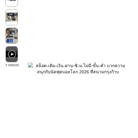
2 VIDEOS