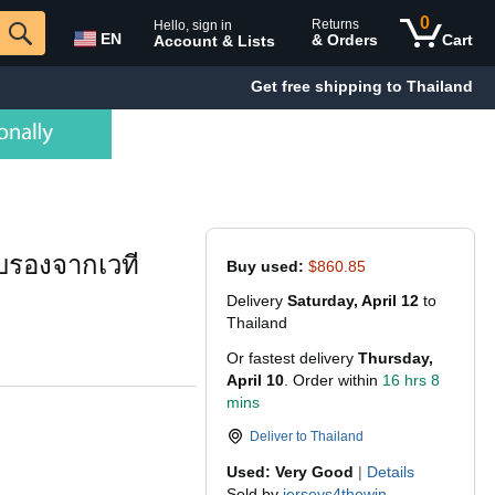
0
Returns
Hello, sign in
EN
& Orders
Cart
Account & Lists
Get free shipping to Thailand
ับรองจากเวที
Buy used:
$860.85
Delivery
Saturday, April 12
to
Thailand
Or fastest delivery
Thursday,
April 10
. Order within
16 hrs 8
mins
Deliver to
Thailand
Used: Very Good
|
Details
Sold by
jerseys4thewin