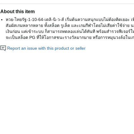
About this item
หวย-ไทยรัฐ-1-10-64-เดลิ-นิ-ว-ส์ เริ่มต้นความสนุกแบบไม่ต้องคิดเยอะ เ
สัมผัสเกมหลากหลาย ทั้งสล็อต รูเล็ต และเกมกีฬาโดยไม่เสียค่าใช้จ่าย น
เงินก่อน แค่เข้าระบบ ก็สามารถทดลองเล่นได้ทันที พร้อมสำรวจฟีเจอร์ให
จะเป็นสล็อต PG ที่ให้โอกาสชนะรางวัลมากมาย หรือการหมุนวงล้อในเก
Report an issue with this product or seller