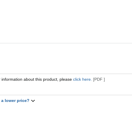
 information about this product, please
click here.
[PDF ]
t a lower price?