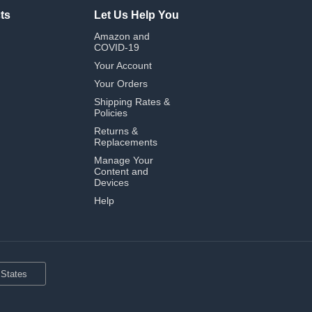
ts
Let Us Help You
Amazon and
COVID-19
Your Account
Your Orders
Shipping Rates &
Policies
Returns &
Replacements
Manage Your
Content and
Devices
Help
 States