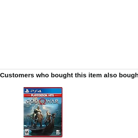
Customers who bought this item also bough