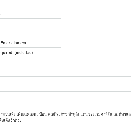
5
Entertainment
equired. (included)
ความบันเทิง เพียงแค่ลงทะเบียน คุณก็จะก้าวเข้าสู่ดินแดนของเกมคาสิโนและกีฬาสุ
่นเต้นอีกด้วย