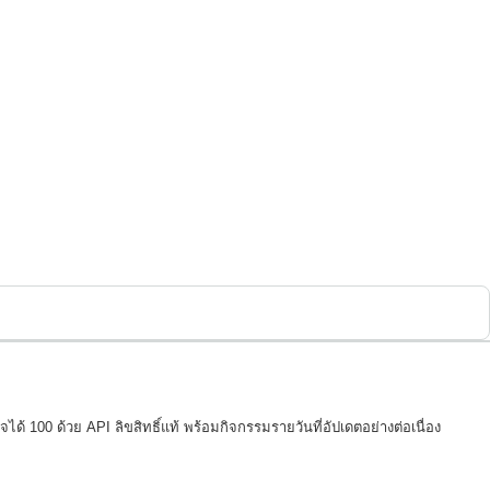
้ 100 ด้วย API ลิขสิทธิ์แท้ พร้อมกิจกรรมรายวันที่อัปเดตอย่างต่อเนื่อง