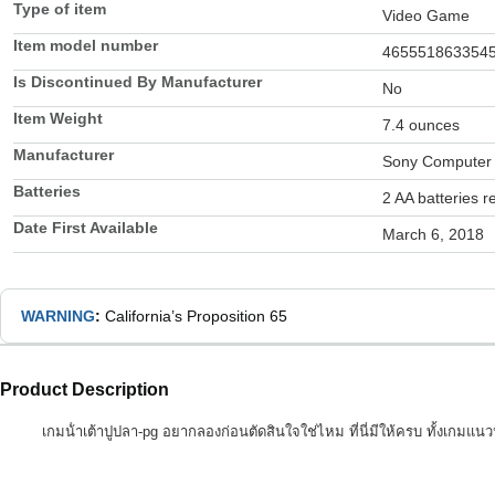
Type of item
Video Game
Item model number
465551863354
Is Discontinued By Manufacturer
No
Item Weight
7.4 ounces
Manufacturer
Sony Computer 
Batteries
2 AA batteries r
Date First Available
March 6, 2018
WARNING
:
California’s Proposition 65
Product Description
เกมน้ําเต้าปูปลา-pg อยากลองก่อนตัดสินใจใช่ไหม ที่นี่มีให้ครบ ทั้งเกมแ