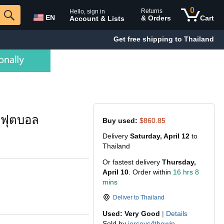
0
Returns
Hello, sign in
EN
& Orders
Cart
Account & Lists
Get free shipping to Thailand
ฬาฟุตบอล
Buy used:
$860.85
Delivery
Saturday, April 12
to
Thailand
Or fastest delivery
Thursday,
April 10
. Order within
16 hrs 8
mins
Deliver to
Thailand
Used: Very Good
|
Details
Sold by
jerseys4thewin