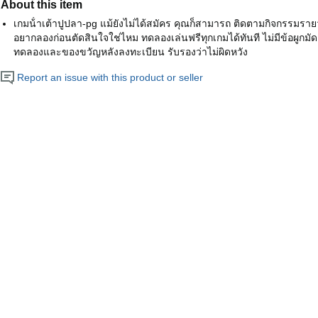
About this item
เกมน้ําเต้าปูปลา-pg แม้ยังไม่ได้สมัคร คุณก็สามารถ ติดตามกิจกรรมรายวัน
อยากลองก่อนตัดสินใจใช่ไหม ทดลองเล่นฟรีทุกเกมได้ทันที ไม่มีข้อผูกมัด 
ทดลองและของขวัญหลังลงทะเบียน รับรองว่าไม่ผิดหวัง
Report an issue with this product or seller