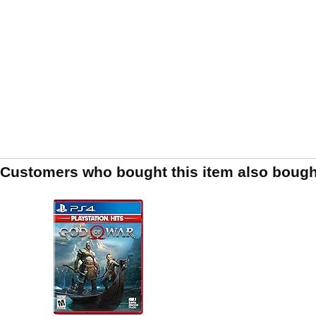
Customers who bought this item also bough