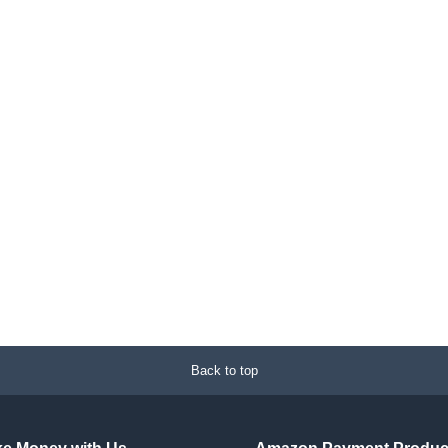
Back to top