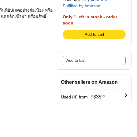
Fulfilled by Amazon
ที่อัปเดตอย่างต่อเนื่อง หรือ
แค่คลิกเข้ามา พร้อมสิทธิ์
Only 1 left in stock - order
soon.
Add to cart
Add to List
Other sellers on Amazon
$
335
99
Used (4) from