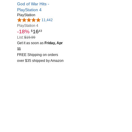
God of War Hits -
PlayStation 4
PlayStation
11,442
PlayStation 4
-18%
16
$
43
List:
$19.99
Get it as soon as
Friday, Apr
11
FREE Shipping on orders
over $35 shipped by Amazon