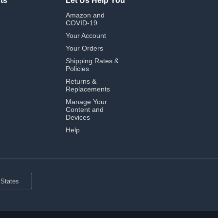
ts
Let Us Help You
Amazon and
COVID-19
Your Account
Your Orders
Shipping Rates &
Policies
Returns &
Replacements
Manage Your
Content and
Devices
Help
 States