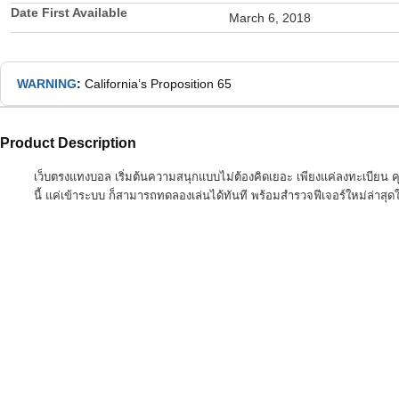
Date First Available
March 6, 2018
WARNING
:
California’s Proposition 65
Product Description
เว็บตรงแทงบอล เริ่มต้นความสนุกแบบไม่ต้องคิดเยอะ เพียงแค่ลงทะเบียน ค
นี้ แค่เข้าระบบ ก็สามารถทดลองเล่นได้ทันที พร้อมสำรวจฟีเจอร์ใหม่ล่าส