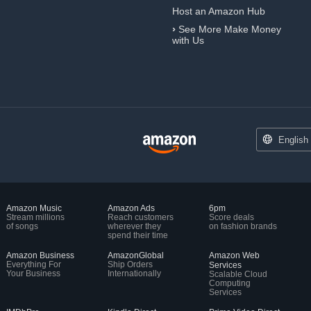
Host an Amazon Hub
›
See More Make Money
with Us
English
Amazon Music
Amazon Ads
6pm
Stream millions
Reach customers
Score deals
of songs
wherever they
on fashion brands
spend their time
Amazon Business
AmazonGlobal
Amazon Web
Everything For
Ship Orders
Services
Your Business
Internationally
Scalable Cloud
Computing
Services