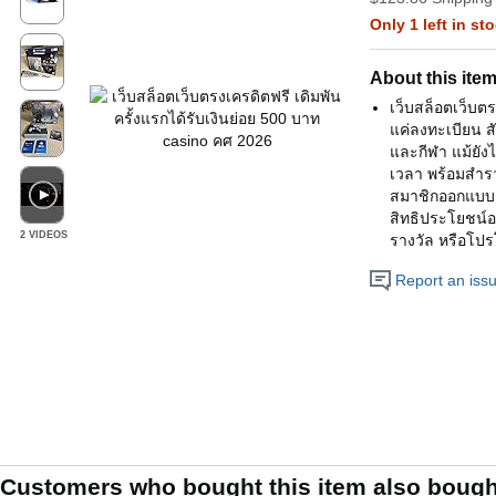
Only 1 left in st
About this ite
เว็บสล็อตเว็บต
แค่ลงทะเบียน ส
และกีฬา แม้ยัง
เวลา พร้อมสำรวจ
สมาชิกออกแบบอย่
สิทธิประโยชน์อ
2 VIDEOS
รางวัล หรือโปร
Report an issue
Customers who bought this item also bough