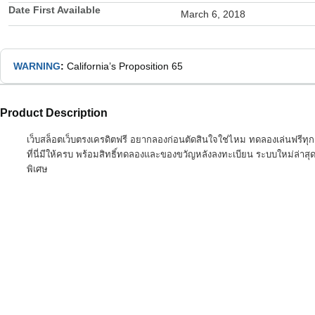
Date First Available
March 6, 2018
WARNING
:
California’s Proposition 65
Product Description
เว็บสล็อตเว็บตรงเครดิตฟรี อยากลองก่อนตัดสินใจใช่ไหม ทดลองเล่นฟรีทุก
ที่นี่มีให้ครบ พร้อมสิทธิ์ทดลองและของขวัญหลังลงทะเบียน ระบบใหม่ล่าสุด มั
พิเศษ