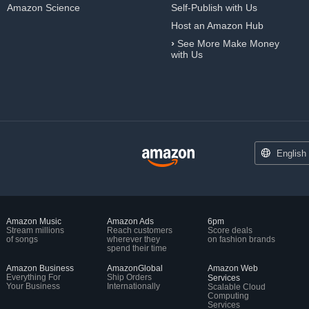
Amazon Science
Self-Publish with Us
Host an Amazon Hub
›
See More Make Money
with Us
English
Amazon Music
Amazon Ads
6pm
Stream millions
Reach customers
Score deals
of songs
wherever they
on fashion brands
spend their time
Amazon Business
AmazonGlobal
Amazon Web
Everything For
Ship Orders
Services
Your Business
Internationally
Scalable Cloud
Computing
Services