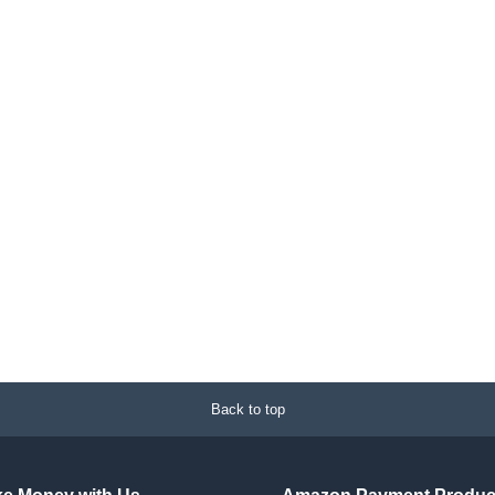
Back to top