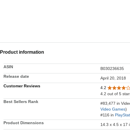
Product information
ASIN
B030236635
Release date
April 20, 2018
Customer Reviews
4.2
4.2 out of 5 star
Best Sellers Rank
#83,477 in Vid
Video Games
)
#116 in
PlaySta
Product Dimensions
14.3 x 4.5 x 17