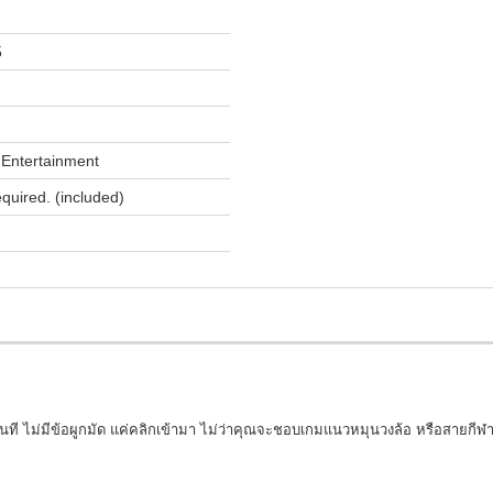
5
Entertainment
equired. (included)
นที ไม่มีข้อผูกมัด แค่คลิกเข้ามา ไม่ว่าคุณจะชอบเกมแนวหมุนวงล้อ หรือสายกีฬา