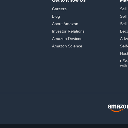
Get to Know Us
Mak
Careers
Sell
Blog
Sell
About Amazon
Sell
Investor Relations
Beco
Amazon Devices
Adve
Amazon Science
Self
Hos
›
Se
with