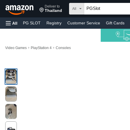
Deliver to
All
Thailand
PG SLOT
Registry
Customer Service
Gift Cards
All
›
›
Video Games
PlayStation 4
Consoles