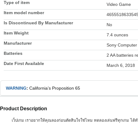
Type of item
Video Game
Item model number
465551863354
Is Discontinued By Manufacturer
No
Item Weight
7.4 ounces
Manufacturer
Sony Computer 
Batteries
2 AA batteries r
Date First Available
March 6, 2018
WARNING
:
California’s Proposition 65
Product Description
เว็ปเกม เราอยากให้คุณลองก่อนตัดสินใจใช่ไหม ทดลองเล่นฟรีทุกเกม ได้ทั