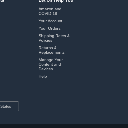
ts
Let Us Help You
Amazon and
COVID-19
Your Account
Your Orders
Shipping Rates &
Policies
Returns &
Replacements
Manage Your
Content and
Devices
Help
 States