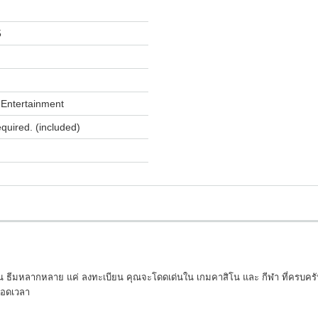
5
Entertainment
equired. (included)
ีมหลากหลาย แค่ ลงทะเบียน คุณจะโดดเด่นใน เกมคาสิโน และ กีฬา ที่ครบครัน ไม
ตลอดเวลา