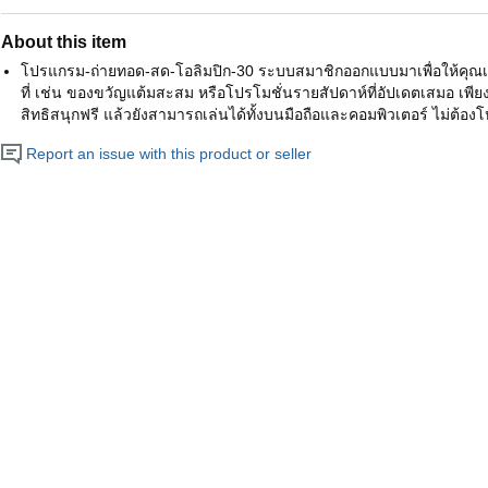
About this item
โปรแกรม-ถ่ายทอด-สด-โอลิมปิก-30 ระบบสมาชิกออกแบบมาเพื่อให้คุณเข้
ที่ เช่น ของขวัญแต้มสะสม หรือโปรโมชั่นรายสัปดาห์ที่อัปเดตเสมอ เพียงแ
สิทธิสนุกฟรี แล้วยังสามารถเล่นได้ทั้งบนมือถือและคอมพิวเตอร์ ไม่ต้อ
Report an issue with this product or seller