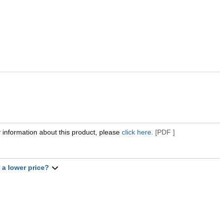
 information about this product, please
click here.
[PDF ]
t a lower price?