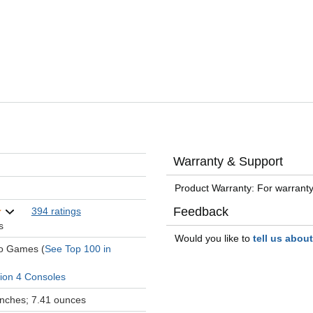
Warranty & Support
Product Warranty: For warranty
Feedback
394 ratings
s
Would you like to
tell us abou
eo Games (
See Top 100 in
tion 4 Consoles
 inches; 7.41 ounces