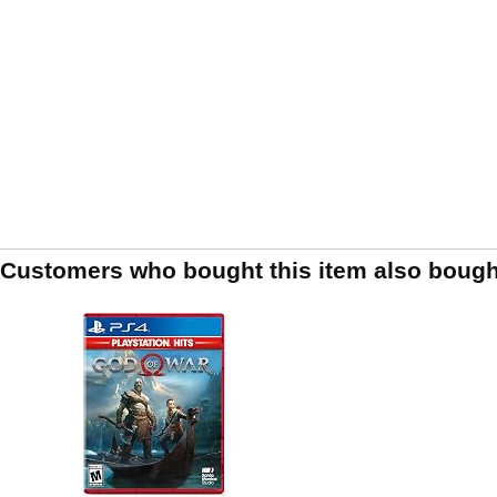
Customers who bought this item also bough