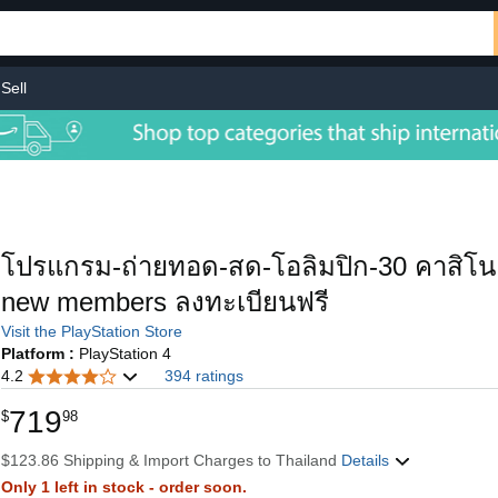
Sell
โปรแกรม-ถ่ายทอด-สด-โอลิมปิก-30 คาสิโน ก
new members ลงทะเบียนฟรี
Visit the PlayStation Store
Platform :
PlayStation 4
4.2
394 ratings
719
$
98
$123.86 Shipping & Import Charges to Thailand
Details
Only 1 left in stock - order soon.