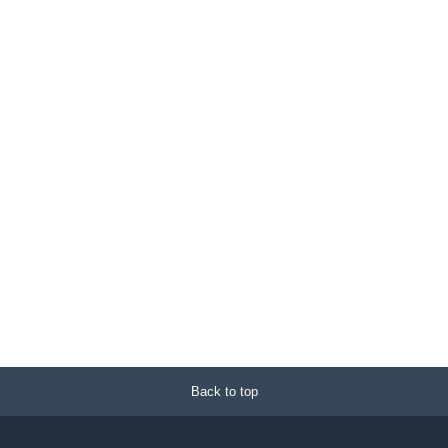
Back to top