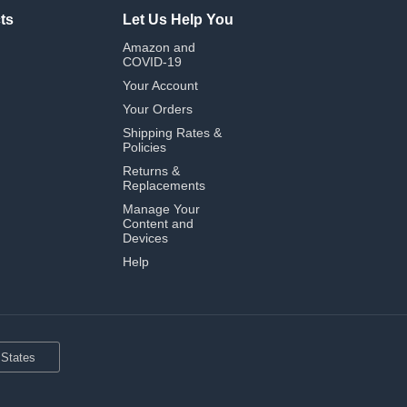
ts
Let Us Help You
Amazon and
COVID-19
Your Account
Your Orders
Shipping Rates &
Policies
Returns &
Replacements
Manage Your
Content and
Devices
Help
 States