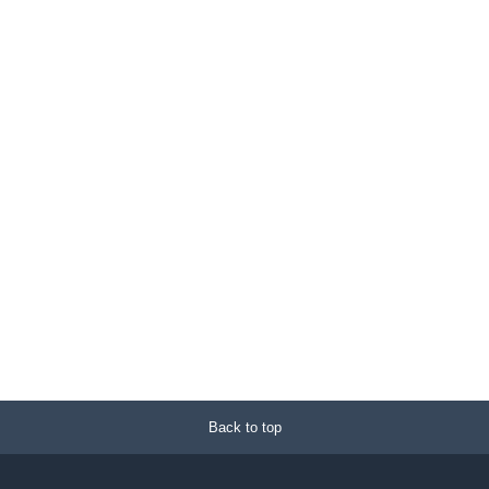
Back to top