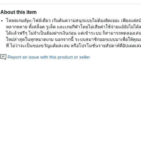
About this item
โหลดเกมส์pc-ไฟล์เดียว เริ่มต้นความสนุกแบบไม่ต้องคิดเยอะ เพียงแค่ส
หลากหลาย ทั้งสล็อต รูเล็ต และเกมกีฬาโดยไม่เสียค่าใช้จ่ายแม้ยังไม่ไ
ได้แล้วฟรีๆ ไม่จำเป็นต้องฝากเงินก่อน แค่เข้าระบบ ก็สามารถทดลองเล่น
ใหม่ล่าสุดในทุกหมวดเกม นอกจากนี้ ระบบสมาชิกออกแบบมาเพื่อให้คุณเข
ที่ ไม่ว่าจะเป็นของขวัญแต้มสะสม หรือโปรโมชั่นรายสัปดาห์ที่อัปเดตเส
Report an issue with this product or seller