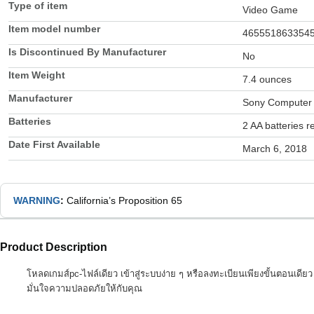
Type of item
Video Game
Item model number
465551863354
Is Discontinued By Manufacturer
No
Item Weight
7.4 ounces
Manufacturer
Sony Computer 
Batteries
2 AA batteries r
Date First Available
March 6, 2018
WARNING
:
California’s Proposition 65
Product Description
โหลดเกมส์pc-ไฟล์เดียว เข้าสู่ระบบง่าย ๆ หรือลงทะเบียนเพียงขั้นตอนเดีย
มั่นใจความปลอดภัยให้กับคุณ