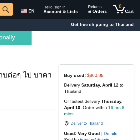
0
Returns
Hello, sign in
EN
& Orders
Cart
Account & Lists
Get free shipping to Thailand
กกบต่อๆ ไป บาคา
Buy used:
$860.85
Delivery
Saturday, April 12
to
Thailand
Or fastest delivery
Thursday,
April 10
. Order within
16 hrs 8
mins
Deliver to
Thailand
Used: Very Good
|
Details
Sold by
jerseys4thewin