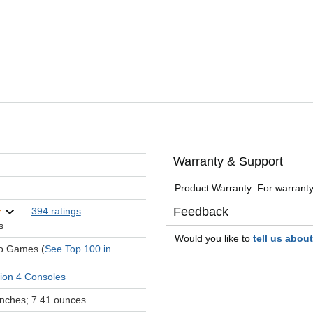
Warranty & Support
Product Warranty: For warranty
Feedback
394 ratings
s
Would you like to
tell us abou
eo Games (
See Top 100 in
tion 4 Consoles
 inches; 7.41 ounces