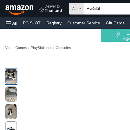
Deliver to
All
Thailand
PG SLOT
Registry
Customer Service
Gift Cards
All
›
›
Video Games
PlayStation 4
Consoles