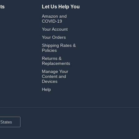
ts
Let Us Help You
Amazon and
COVID-19
Your Account
Your Orders
Shipping Rates &
Policies
Returns &
Replacements
Manage Your
Content and
Devices
Help
 States