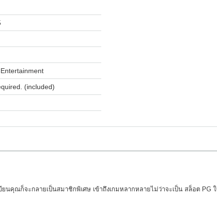
5
Entertainment
equired. (included)
บียนคุณก็จะกลายเป็นสมาชิกพิเศษ เข้าถึงเกมหลากหลายไม่ว่าจะเป็น สล็อต PG ใจเต้