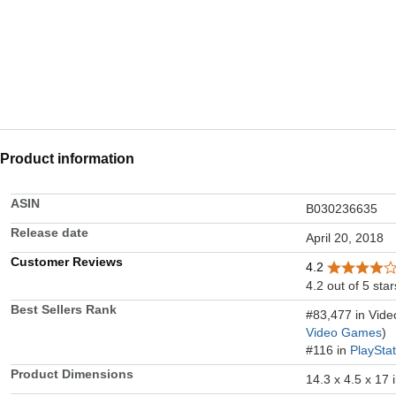
Product information
ASIN
B030236635
Release date
April 20, 2018
Customer Reviews
4.2
4.2 out of 5 star
Best Sellers Rank
#83,477 in Vid
Video Games
)
#116 in
PlaySta
Product Dimensions
14.3 x 4.5 x 17