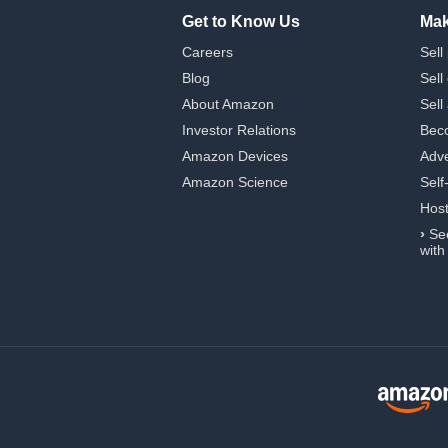
Get to Know Us
Mak
Careers
Sell
Blog
Sell
About Amazon
Sell
Investor Relations
Beco
Amazon Devices
Adve
Amazon Science
Self
Hos
›
Se
with