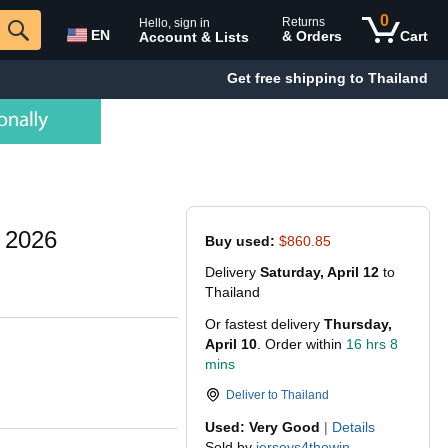
0
Returns
Hello, sign in
EN
& Orders
Cart
Account & Lists
Get free shipping to Thailand
ษ 2026
Buy used:
$860.85
Delivery
Saturday, April 12
to
Thailand
Or fastest delivery
Thursday,
April 10
. Order within
16 hrs 8
mins
Deliver to
Thailand
Used: Very Good
|
Details
Sold by
jerseys4thewin