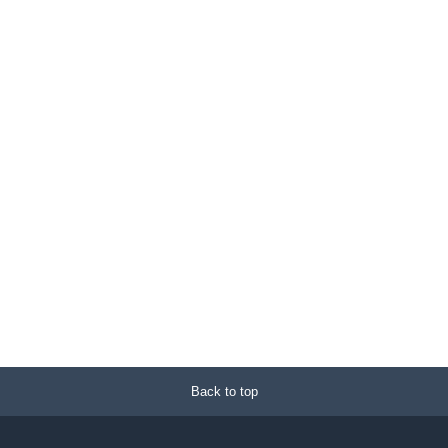
Back to top