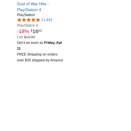
God of War Hits -
PlayStation 4
PlayStation
11,442
PlayStation 4
-18%
16
$
43
List:
$19.99
Get it as soon as
Friday, Apr
11
FREE Shipping on orders
over $35 shipped by Amazon