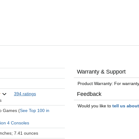
Warranty & Support
Product Warranty: For warranty
Feedback
394 ratings
s
Would you like to
tell us abou
eo Games (
See Top 100 in
tion 4 Consoles
 inches; 7.41 ounces