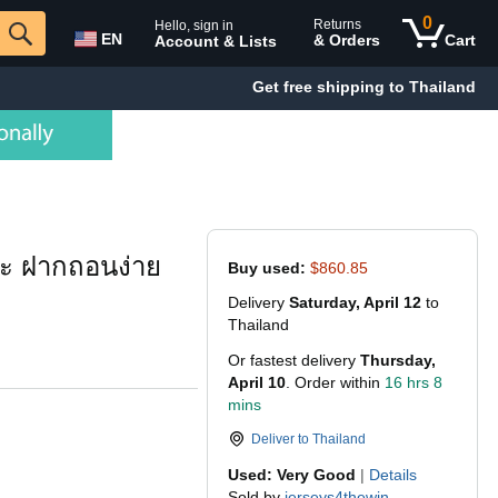
0
Returns
Hello, sign in
EN
& Orders
Cart
Account & Lists
Get free shipping to Thailand
ค่ะ ฝากถอนง่าย
Buy used:
$860.85
Delivery
Saturday, April 12
to
Thailand
Or fastest delivery
Thursday,
April 10
. Order within
16 hrs 8
mins
Deliver to
Thailand
Used: Very Good
|
Details
Sold by
jerseys4thewin