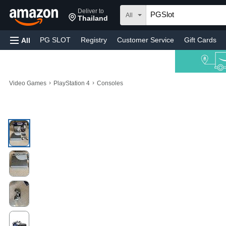
Deliver to
All
Thailand
PG SLOT
Registry
Customer Service
Gift Cards
All
›
›
Video Games
PlayStation 4
Consoles