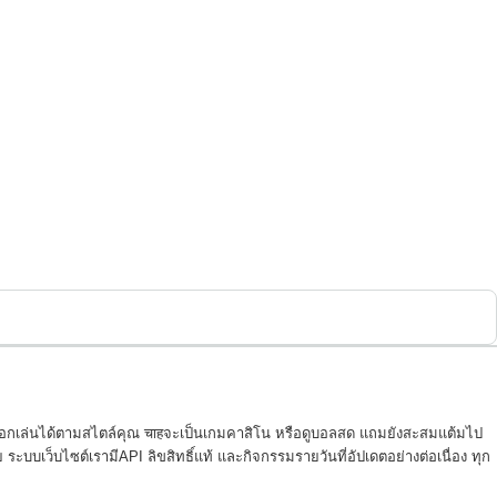
เลือกเล่นได้ตามสไตล์คุณ चाहจะเป็นเกมคาสิโน หรือดูบอลสด แถมยังสะสมแต้มไป
ะบบเว็บไซต์เรามีAPI ลิขสิทธิ์แท้ และกิจกรรมรายวันที่อัปเดตอย่างต่อเนื่อง ทุก