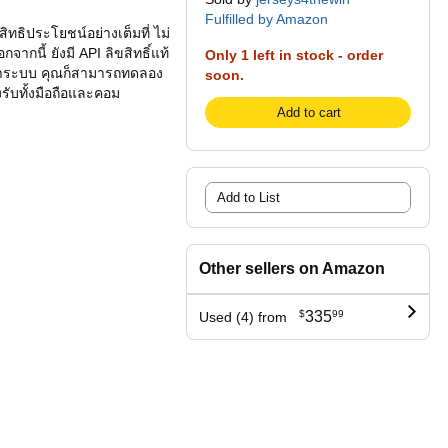
Fulfilled by Amazon
ิทธิประโยชน์อย่างเต็มที่ ไม่
กนี้ ยังมี API ลิขสิทธิ์แท้
Only 1 left in stock - order
้าระบบ คุณก็สามารถทดลอง
soon.
รับทั้งมือถือและคอม
Add to cart
Add to List
Other sellers on Amazon
$
335
99
Used (4) from