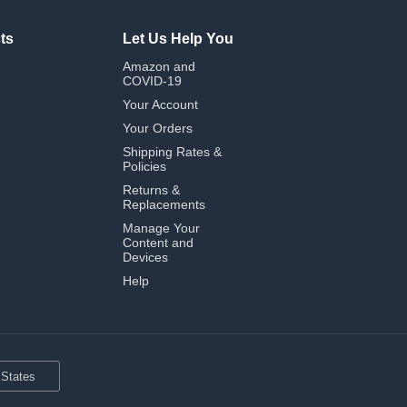
ts
Let Us Help You
Amazon and
COVID-19
Your Account
Your Orders
Shipping Rates &
Policies
Returns &
Replacements
Manage Your
Content and
Devices
Help
 States