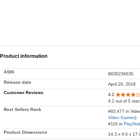
Product information
ASIN
B030236635
Release date
April 20, 2018
Customer Reviews
4.2
4.2 out of 5 star
Best Sellers Rank
#83,477 in Vid
Video Games
)
#116 in
PlaySta
Product Dimensions
14.3 x 4.5 x 17