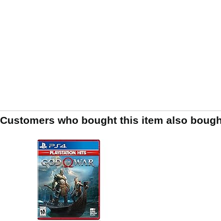
Customers who bought this item also bough