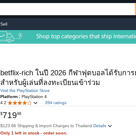
Sell
betflix-rich ในปี 2026 กีฬาฟุตบอลได้รับกา
สำหรับผู้เล่นที่ลงทะเบียนเข้าร่วม
Visit the PlayStation Store
Platform :
PlayStation 4
4.2
394 ratings
719
$
98
$123.86 Shipping & Import Charges to Thailand
Details
Only 1 left in stock - order soon.