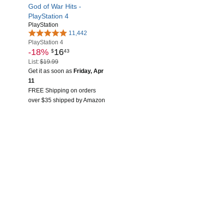
God of War Hits -
PlayStation 4
PlayStation
11,442
PlayStation 4
-18%
16
$
43
List:
$19.99
Get it as soon as
Friday, Apr
11
FREE Shipping on orders
over $35 shipped by Amazon