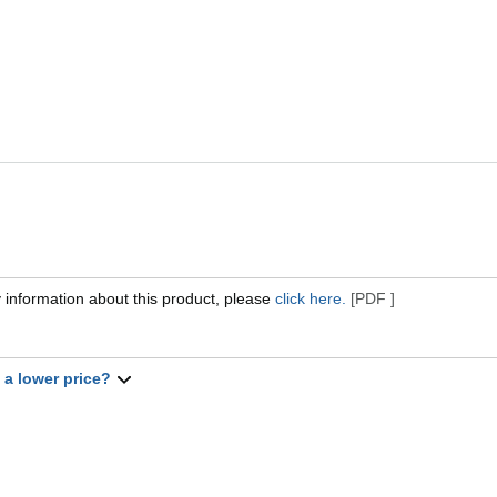
 information about this product, please
click here.
[PDF ]
t a lower price?