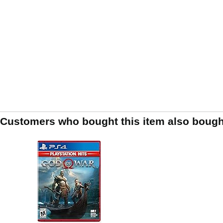
Customers who bought this item also bough