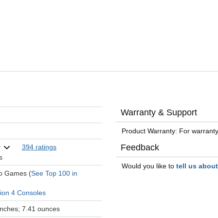
Warranty & Support
Product Warranty: For warranty
Feedback
394 ratings
s
Would you like to
tell us abou
eo Games (
See Top 100 in
tion 4 Consoles
 inches; 7.41 ounces