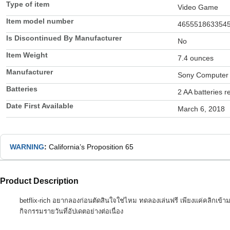
Type of item
Video Game
Item model number
465551863354
Is Discontinued By Manufacturer
No
Item Weight
7.4 ounces
Manufacturer
Sony Computer 
Batteries
2 AA batteries r
Date First Available
March 6, 2018
WARNING
:
California’s Proposition 65
Product Description
betflix-rich อยากลองก่อนตัดสินใจใช่ไหม ทดลองเล่นฟรี เพียงแค่คลิกเข้า
กิจกรรมรายวันที่อัปเดตอย่างต่อเนื่อง