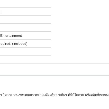
5
Entertainment
equired. (included)
มา ไม่ว่าคุณจะชอบเกมแนวหมุนวงล้อหรือสายกีฬา ที่นี่มีให้ครบ พร้อมสิทธิ์ทดลอง