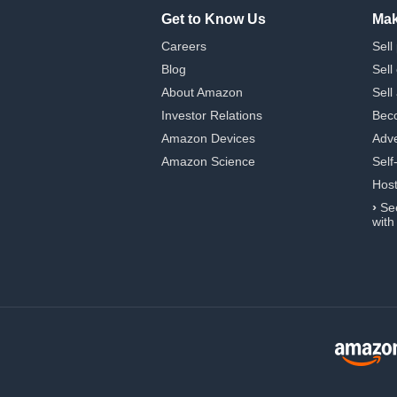
Get to Know Us
Mak
Careers
Sell
Blog
Sell
About Amazon
Sell
Investor Relations
Beco
Amazon Devices
Adve
Amazon Science
Self
Hos
›
Se
with