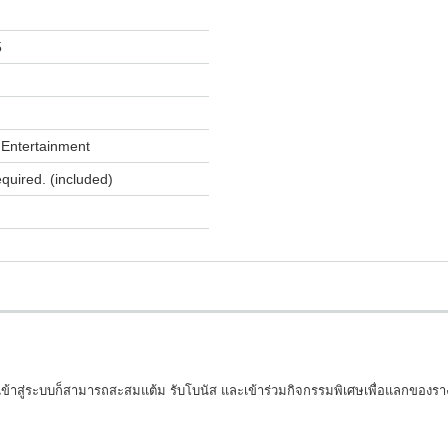
5
Entertainment
equired. (included)
เข้าสู่ระบบก็สามารถสะสมแต้ม รับโบนัส และเข้าร่วมกิจกรรมพิเศษเพื่อแลกของร