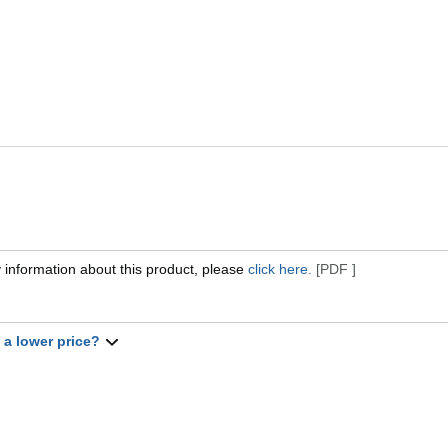
 information about this product, please
click here.
[PDF ]
t a lower price?