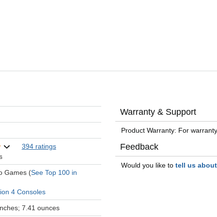
Warranty & Support
Product Warranty: For warranty
Feedback
394 ratings
s
Would you like to
tell us abou
eo Games (
See Top 100 in
tion 4 Consoles
 inches; 7.41 ounces