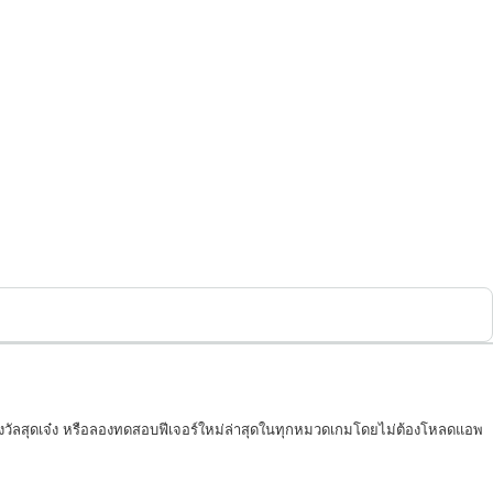
างวัลสุดเจ๋ง หรือลองทดสอบฟีเจอร์ใหม่ล่าสุดในทุกหมวดเกมโดยไม่ต้องโหลดแอพ