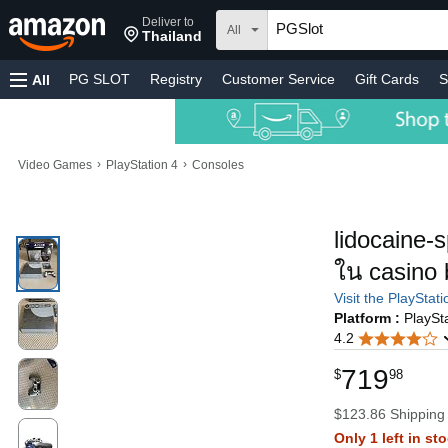
Deliver to
All
Thailand
PG SLOT
Registry
Customer Service
Gift Cards
S
All
›
›
Video Games
PlayStation 4
Consoles
lidocaine-
ใน casino 
Visit the PlayStat
Platform :
PlaySt
4.2
719
$
98
$123.86 Shipping
Only 1 left in st