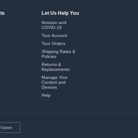
ts
Let Us Help You
Amazon and
COVID-19
Your Account
Your Orders
Shipping Rates &
Policies
Returns &
Replacements
Manage Your
Content and
Devices
Help
 States