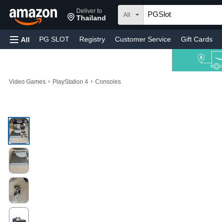
Deliver to
All
Thailand
PG SLOT
Registry
Customer Service
Gift Cards
All
›
›
Video Games
PlayStation 4
Consoles