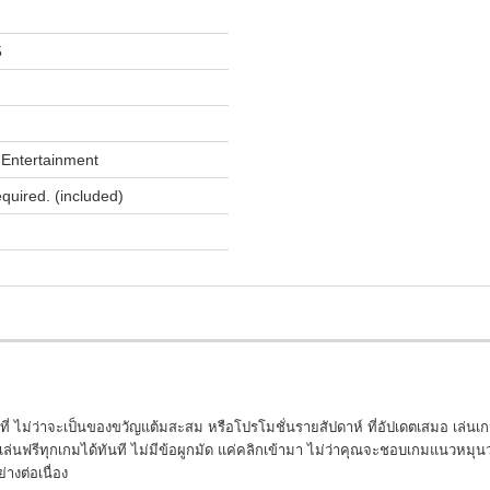
5
Entertainment
equired. (included)
ี่ ไม่ว่าจะเป็นของขวัญแต้มสะสม หรือโปรโมชั่นรายสัปดาห์ ที่อัปเดตเสมอ เล่น
ฟรีทุกเกมได้ทันที ไม่มีข้อผูกมัด แค่คลิกเข้ามา ไม่ว่าคุณจะชอบเกมแนวหมุนวง
่างต่อเนื่อง