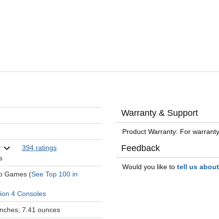
Warranty & Support
Product Warranty: For warranty
Feedback
394 ratings
s
Would you like to
tell us abou
eo Games (
See Top 100 in
tion 4 Consoles
 inches; 7.41 ounces