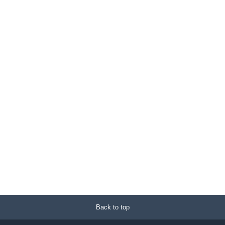
Back to top