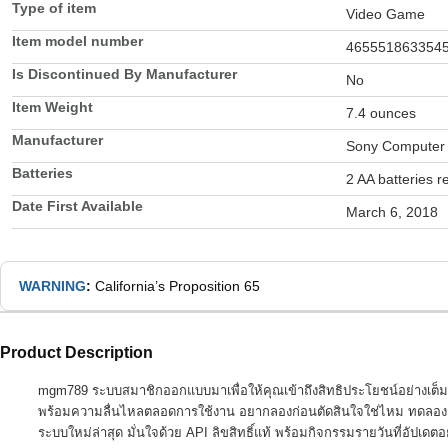
Type of item
Video Game
Item model number
465551863354
Is Discontinued By Manufacturer
No
Item Weight
7.4 ounces
Manufacturer
Sony Computer 
Batteries
2 AA batteries r
Date First Available
March 6, 2018
WARNING
:
California’s Proposition 65
Product Description
mgm789 ระบบสมาชิกออกแบบมาเพื่อให้คุณเข้าถึงสิทธิประโยชน์อย่างเต็มท
พร้อมความลื่นไหลตลอดการใช้งาน อยากลองก่อนตัดสินใจใช่ไหม ทดลองเล่น
ระบบใหม่ล่าสุด มั่นใจด้วย API ลิขสิทธิ์แท้ พร้อมกิจกรรมรายวันที่อัปเดตอย