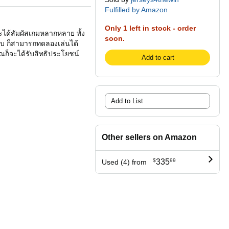
Fulfilled by Amazon
Only 1 left in stock - order
ได้สัมผัสเกมหลากหลาย ทั้ง
soon.
ะบบ ก็สามารถทดลองเล่นได้
ณก็จะได้รับสิทธิประโยชน์
Add to cart
Add to List
Other sellers on Amazon
$
335
99
Used (4) from