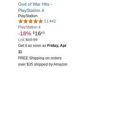
God of War Hits -
PlayStation 4
PlayStation
11,442
PlayStation 4
-18%
16
$
43
List:
$19.99
Get it as soon as
Friday, Apr
11
FREE Shipping on orders
over $35 shipped by Amazon