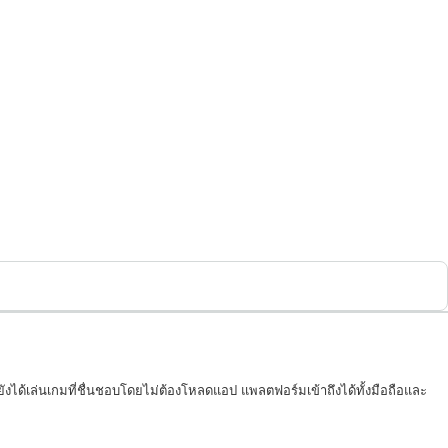
งได้เล่นเกมที่ชื่นชอบโดยไม่ต้องโหลดแอป แพลตฟอร์มเข้าถึงได้ทั้งมือถือและ