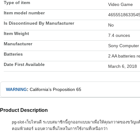
Type of item
Video Game
Item model number
465551863354
Is Discontinued By Manufacturer
No
Item Weight
7.4 ounces
Manufacturer
Sony Computer 
Batteries
2 AA batteries r
Date First Available
March 6, 2018
WARNING
:
California’s Proposition 65
Product Description
pg-slot-เว็บไหนดี ระบบสมาชิกนี้ถูกออกแบบมาเพื่อให้คุณกวาดของขวัญแต้
คอมพิวเตอร์ มอบความลื่นไหลในการใช้งานที่เหนือกว่า