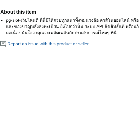
About this item
pg-slot-เว็บไหนดี ที่นี่มีให้ครบทุกแนวทั้งหมุนวงล้อ คาสิโนออนไลน์ หร
และของขวัญหลังลงทะเบียน ยิ่งไปกว่านั้น ระบบ API ลิขสิทธิ์แท้ พร้อมก
ต่อเนื่อง มั่นใจว่าคุณจะเพลิดเพลินกับประสบการณ์ใหม่ๆ ที่นี่
Report an issue with this product or seller