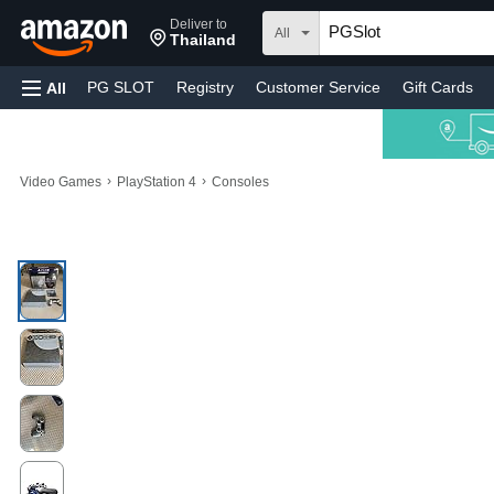
Deliver to
All
Thailand
PG SLOT
Registry
Customer Service
Gift Cards
All
›
›
Video Games
PlayStation 4
Consoles