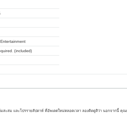
5
Entertainment
equired. (included)
มสะสม และโปรรายสัปดาห์ ที่อัพเดตใหม่ตลอดเวลา ลองคิดดูสิว่า นอกจากนี้ คุณยั