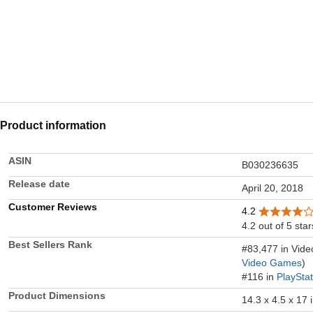
Product information
ASIN
B030236635
Release date
April 20, 2018
Customer Reviews
4.2
4.2 out of 5 star
Best Sellers Rank
#83,477 in Vid
Video Games
)
#116 in
PlaySta
Product Dimensions
14.3 x 4.5 x 17