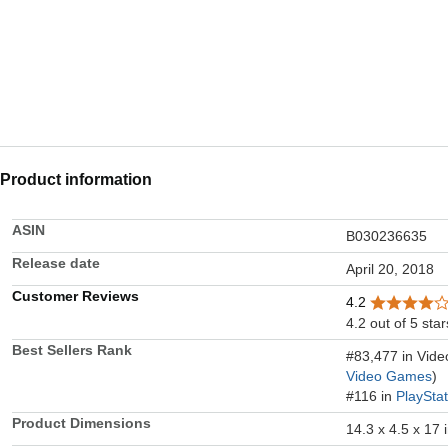
Product information
ASIN
B030236635
Release date
April 20, 2018
Customer Reviews
4.2
4.2 out of 5 star
Best Sellers Rank
#83,477 in Vid
Video Games
)
#116 in
PlaySta
Product Dimensions
14.3 x 4.5 x 17