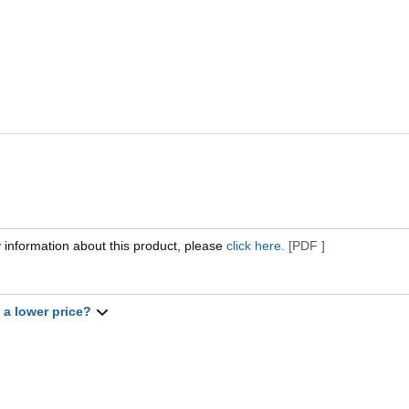
 information about this product, please
click here.
[PDF ]
t a lower price?