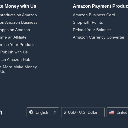
e Money with Us
Amazon Payment Produc
 products on Amazon
Amazon Business Card
 on Amazon Business
Shop with Points
 apps on Amazon
Reload Your Balance
me an Affiliate
Amazon Currency Converter
rtise Your Products
-Publish with Us
t an Amazon Hub
e More Make Money
 Us
English
$
USD - U.S. Dollar
United