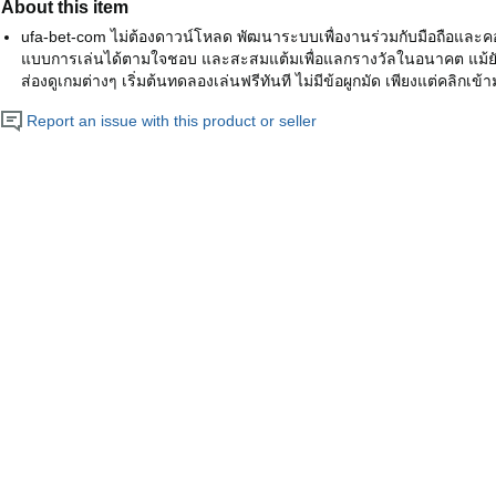
About this item
ufa-bet-com ไม่ต้องดาวน์โหลด พัฒนาระบบเพื่องานร่วมกับมือถือและคอมพ
แบบการเล่นได้ตามใจชอบ และสะสมแต้มเพื่อแลกรางวัลในอนาคต แม้ยัง
ส่องดูเกมต่างๆ เริ่มต้นทดลองเล่นฟรีทันที ไม่มีข้อผูกมัด เพียงแต่คลิกเข้
Report an issue with this product or seller