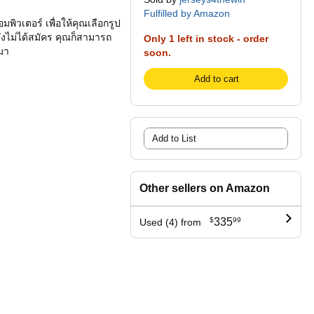
Fulfilled by Amazon
ิวเตอร์ เพื่อให้คุณเลือกรูป
ไม่ได้สมัคร คุณก็สามารถ
Only 1 left in stock - order
ามา
soon.
Add to cart
Add to List
Other sellers on Amazon
$
335
99
Used (4) from