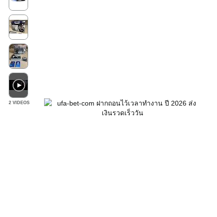
2 VIDEOS