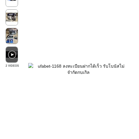
2 VIDEOS