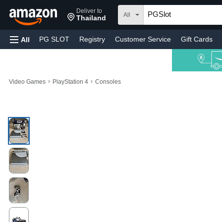
Deliver to
All
Thailand
PG SLOT
Registry
Customer Service
Gift Cards
All
›
›
Video Games
PlayStation 4
Consoles