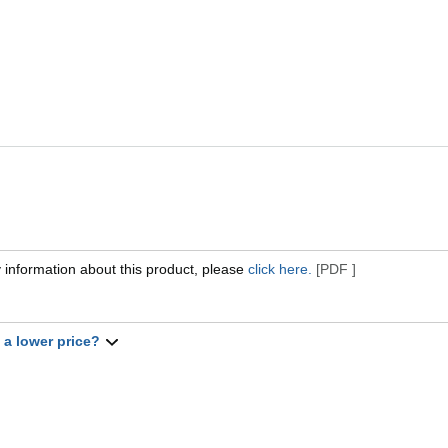
 information about this product, please
click here.
[PDF ]
t a lower price?