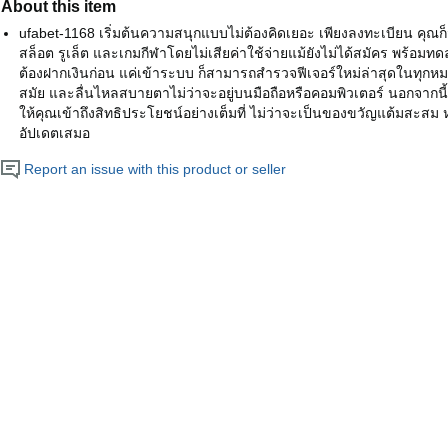
About this item
ufabet-1168 เริ่มต้นความสนุกแบบไม่ต้องคิดเยอะ เพียงลงทะเบียน คุณก
สล็อต รูเล็ต และเกมกีฬาโดยไม่เสียค่าใช้จ่ายแม้ยังไม่ได้สมัคร พร้อมทด
ต้องฝากเงินก่อน แค่เข้าระบบ ก็สามารถสำรวจฟีเจอร์ใหม่ล่าสุดในทุกห
สมัย และลื่นไหลสบายตาไม่ว่าจะอยู่บนมือถือหรือคอมพิวเตอร์ นอกจากน
ให้คุณเข้าถึงสิทธิประโยชน์อย่างเต็มที่ ไม่ว่าจะเป็นของขวัญแต้มสะสม 
อัปเดตเสมอ
Report an issue with this product or seller