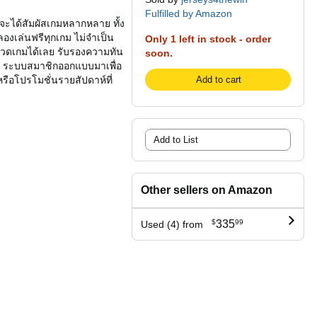
Fulfilled by Amazon
็จะได้สัมผัสเกมหลากหลาย ทั้ง
ลองเล่นฟรีทุกเกม ไม่จำเป็น
Only 1 left in stock - order
มวดเกมได้เลย รับรองความทัน
soon.
ี้ ระบบสมาชิกออกแบบมาเพื่อ
หรือโปรโมชั่นรายสัปดาห์ที่
Add to cart
Add to List
Other sellers on Amazon
$
335
99
Used (4) from