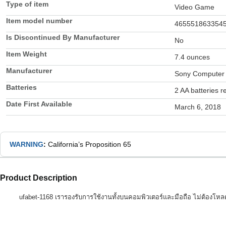
Type of item
Video Game
Item model number
465551863354
Is Discontinued By Manufacturer
No
Item Weight
7.4 ounces
Manufacturer
Sony Computer 
Batteries
2 AA batteries r
Date First Available
March 6, 2018
WARNING
:
California’s Proposition 65
Product Description
ufabet-1168 เรารองรับการใช้งานทั้งบนคอมพิวเตอร์และมือถือ ไม่ต้องโหลดแ