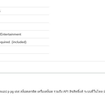
5
Entertainment
equired. (included)
อป p pg slot สล็อตเครดิต เครื่องสล็อต รวมถึง API ลิขสิทธิ์แท้ ระบบที่ lื่นไหล