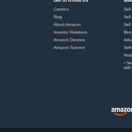
Get to Know Us
Mak
Careers
Sell
Blog
Sell
About Amazon
Sell
Investor Relations
Beco
Amazon Devices
Adve
Amazon Science
Self
Hos
›
Se
with