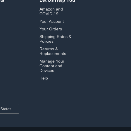
ts
Let Us Help You
Amazon and
COVID-19
Your Account
Your Orders
Shipping Rates &
Policies
Returns &
Replacements
Manage Your
Content and
Devices
Help
 States