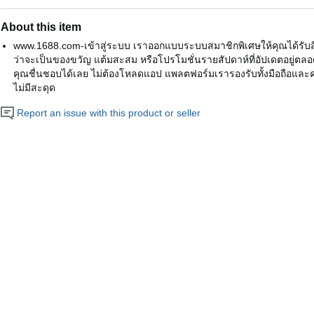
About this item
www.1688.com-เข้าสู่ระบบ เราออกแบบระบบสมาชิกพิเศษให้คุณได้รับสิท
ว่าจะเป็นของขวัญ แต้มสะสม หรือโปรโมชั่นรายสัปดาห์ที่อัปเดตอยู่ตลอดเ
คุณชื่นชอบได้เลย ไม่ต้องโหลดแอป แพลตฟอร์มเรารองรับทั้งมือถือและ
ไม่มีสะดุด
Report an issue with this product or seller